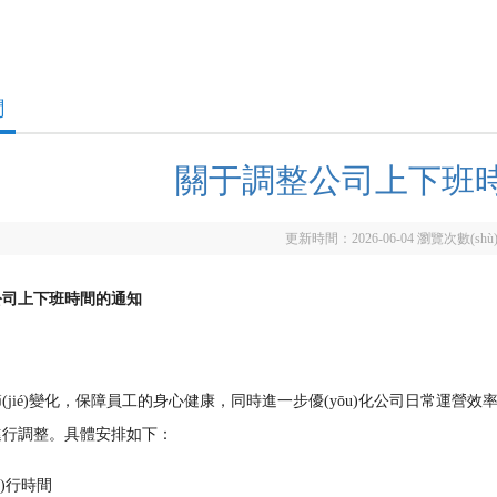
聞
關于調整公司上下班
更新時間：2026-06-04 瀏覽次數(shù
公司上下班時間的通知
：
jié)變化，保障員工的身心健康，同時進一步優(yōu)化公司日常運營效率
進行調整。具體安排如下：
zhí)行時間