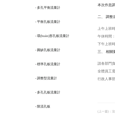
本次作息調整
- 多孔平衡流量計
二、 調
- 平衡孔板流量計
上午上班時間：
- 環(huán)形孔板流量計
午休時間：12:
下午上班時間：
- 圓缺孔板流量計
三、 相關
請各部門負
- 標準孔板流量計
全體員工需嚴
- 調整型流量計
行政人事部將
- 多孔孔板流量計
- 限流孔板
(上一篇)
：沒