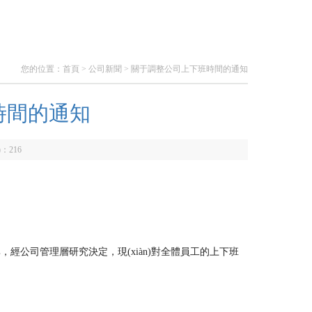
您的位置：
首頁
>
公司新聞
> 關于調整公司上下班時間的通知
時間的通知
)：
216
，經公司管理層研究決定，現(xiàn)對全體員工的上下班